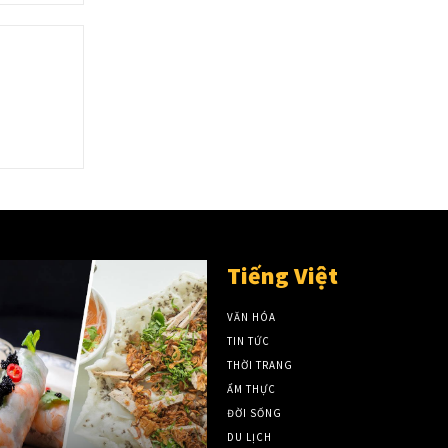
Tiếng Việt
VĂN HÓA
TIN TỨC
THỜI TRANG
ẨM THỰC
ĐỜI SỐNG
DU LỊCH