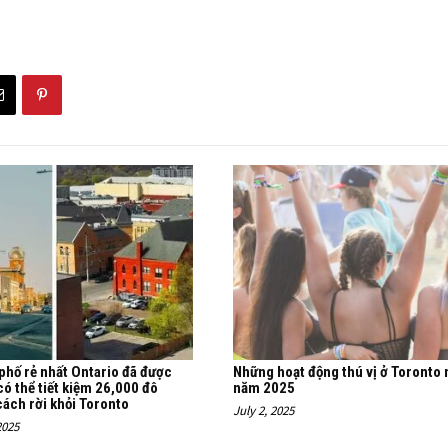
phố rẻ nhất Ontario đã được
Những hoạt động thú vị ở Toronto
 có thể tiết kiệm 26,000 đô
năm 2025
ách rời khỏi Toronto
July 2, 2025
2025