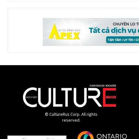
© CultureRus Corp. All rights
reserved.