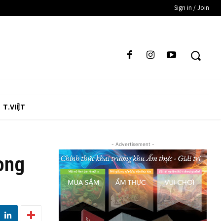
Sign in / Join
T.VIỆT
- Advertisement -
ong