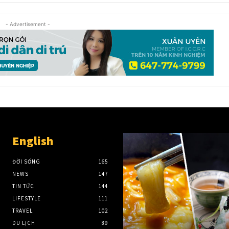
- Advertisement -
English
ĐỜI SỐNG
165
NEWS
147
TIN TỨC
144
LIFESTYLE
111
TRAVEL
102
DU LỊCH
89