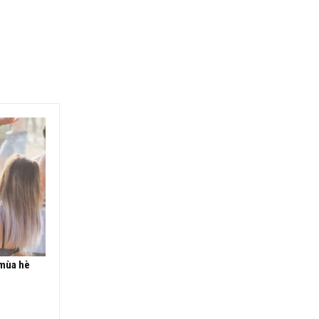
 mùa hè