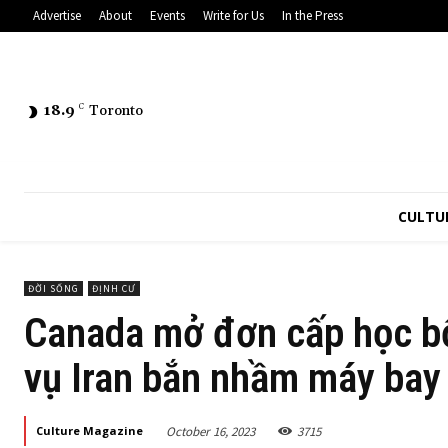
Advertise
About
Events
Write for Us
In the Press
18.9
C
Toronto
CULTU
ĐỜI SỐNG
ĐỊNH CƯ
Canada mở đơn cấp học b
vụ Iran bắn nhầm máy bay
October 16, 2023
3715
Culture Magazine