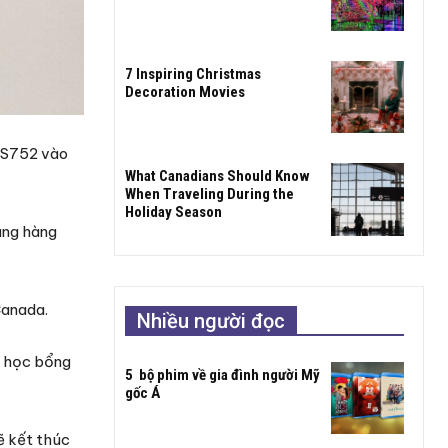
7 Inspiring Christmas
Decoration Movies
 PS752 vào
What Canadians Should Know
When Traveling During the
Holiday Season
ãng hàng
Canada.
Nhiều người đọc
i học bổng
5 bộ phim về gia đình người Mỹ
gốc Á
ẽ kết thúc