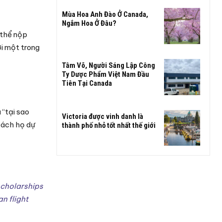
Mùa Hoa Anh Đào Ở Canada,
Ngắm Hoa Ở Đâu?
 thể nộp
i một trong
Tâm Võ, Người Sáng Lập Công
Ty Dược Phẩm Việt Nam Đầu
Tiên Tại Canada
 “tại sao
Victoria được vinh danh là
cách họ dự
thành phố nhỏ tốt nhất thế giới
scholarships
n flight